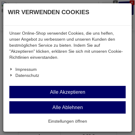
0
0
Waren
Merkzettel
Anmelden
Anmelden
WIR VERWENDEN COOKIES
aufklappen
aufkla
Menü
Unser Online-Shop verwendet Cookies, die uns helfen,
unser Angebot zu verbessern und unseren Kunden den
bestmöglichen Service zu bieten. Indem Sie auf
Weiter einkaufen
Kessler electronic
mechanisch
"Akzeptieren" klicken, erklären Sie sich mit unseren Cookie-
TS128
Richtlinien einverstanden.
Impressum
Datenschutz
TS128
Alle Akzeptieren
Temperatur-Schmelzsicherung 128°C 250V~
10A/8A
Alle Ablehnen
Artikel-Nummer:
581211;0
Einstellungen öffnen
ab Menge
Preis je Stück