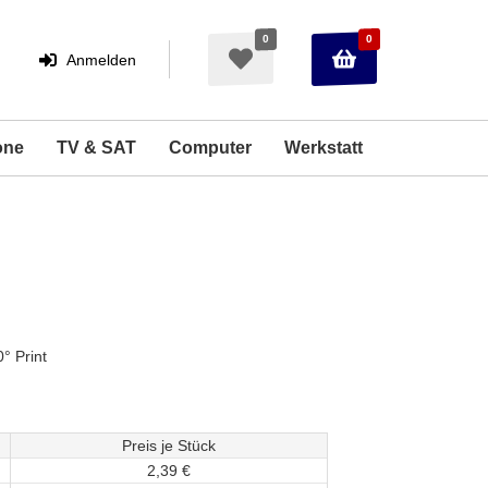
0
0
Warenkorb
Merkzettel
Anmelden
Anmelden
aufklappen
aufklappen
one
TV & SAT
Computer
Werkstatt
0° Print
Preis je Stück
2,
39
€