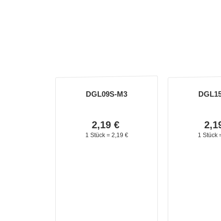
DGL09S-M3
DGL1
2,
19
€
2,
1
1 Stück =
2,
19
€
1 Stück 