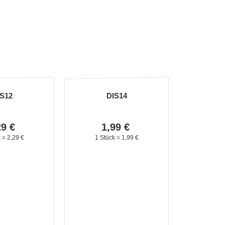
S12
DIS14
29
€
1,
99
€
k =
2,
29
€
1 Stück =
1,
99
€