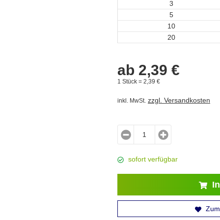
3
5
10
20
ab
2,
39
€
1 Stück =
2,
39
€
zzgl. Versandkosten
inkl. MwSt.
sofort verfügbar
In
Zum 