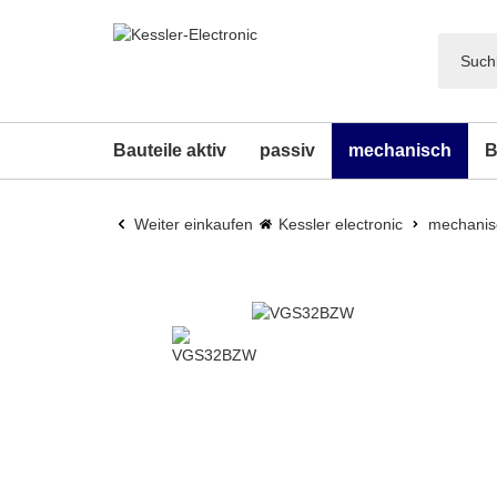
Bauteile aktiv
passiv
mechanisch
B
Weiter einkaufen
Kessler electronic
mechanis