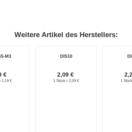
Weitere Artikel des Herstellers:
5S-M3
DIS10
DI
9
€
2,
09
€
2,
=
2,
19
€
1 Stück =
2,
09
€
1 Stüc