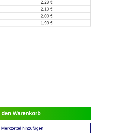
2,
29
€
2,
19
€
2,
09
€
1,
99
€
 den Warenkorb
Merkzettel hinzufügen