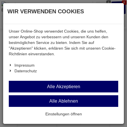
0
0
Waren
Merkzettel
Anmelden
Anmelden
WIR VERWENDEN COOKIES
aufklappen
aufkla
Menü
Unser Online-Shop verwendet Cookies, die uns helfen,
unser Angebot zu verbessern und unseren Kunden den
bestmöglichen Service zu bieten. Indem Sie auf
Weiter einkaufen
Kessler electronic
mechanisch
"Akzeptieren" klicken, erklären Sie sich mit unseren Cookie-
ZWK2,6-GE
Richtlinien einverstanden.
Impressum
Datenschutz
ZWK2,6-GE
Alle Akzeptieren
Zwergkupplung ø2,6mm gelb
Alle Ablehnen
Artikel-Nummer:
601413;0
Einstellungen öffnen
ab Menge
Preis je Stück
1
0,
49
€