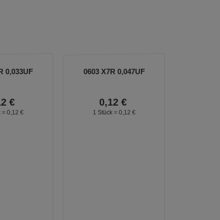
R 0,033UF
0603 X7R 0,047UF
12
€
0,
12
€
k =
0,
12
€
1 Stück =
0,
12
€