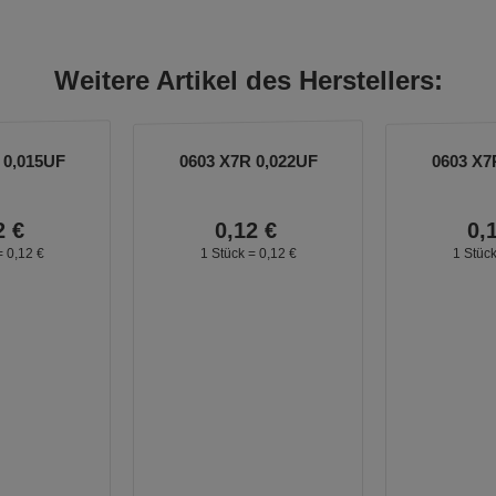
Weitere Artikel des Herstellers:
 0,015UF
0603 X7R 0,022UF
0603 X7
2
€
0,
12
€
0,
=
0,
12
€
1 Stück =
0,
12
€
1 Stüc