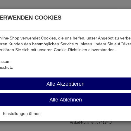
VERWENDEN COOKIES
line-Shop verwendet Cookies, die uns helfen, unser Angebot zu verb
atterien & Akkus
Audio & Video
Strom
Tab & Ph
ren Kunden den bestmöglichen Service zu bieten. Indem Sie auf "Akze
 erklären Sie sich mit unseren Cookie-Richtlinien einverstanden.
Kondensatoren
0603 X7R 0,022UF
essum
nschutz
0603 X7R 0,02
Alle Akzeptieren
Alle Ablehnen
22nF X7R 50V BF 0603
Einstellungen öffnen
Artikel-Nummer:
574134;0