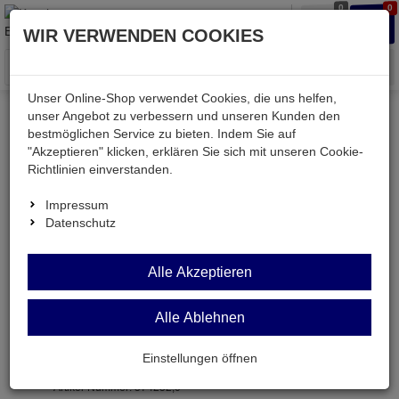
0
0
Waren
Merkzettel
Anmelden
Anmelden
WIR VERWENDEN COOKIES
aufklappen
aufkla
Menü
Unser Online-Shop verwendet Cookies, die uns helfen,
unser Angebot zu verbessern und unseren Kunden den
bestmöglichen Service zu bieten. Indem Sie auf
Weiter einkaufen
Kessler electronic
passiv
"Akzeptieren" klicken, erklären Sie sich mit unseren Cookie-
Kondensatoren
0805 X7R 4700PF
Richtlinien einverstanden.
Impressum
Datenschutz
0805 X7R
SMD-
Alle Akzeptieren
4700PF
Kondensator
4,7nF X7R
Alle Ablehnen
50V BF 0805
Einstellungen öffnen
Artikel-Nummer:
574252;0