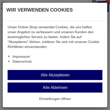
0
0
Waren
Merkzettel
Anmelden
Anmelden
WIR VERWENDEN COOKIES
aufklappen
aufkla
Menü
Unser Online-Shop verwendet Cookies, die uns helfen,
unser Angebot zu verbessern und unseren Kunden den
bestmöglichen Service zu bieten. Indem Sie auf
Weiter einkaufen
Kessler electronic
passiv
"Akzeptieren" klicken, erklären Sie sich mit unseren Cookie-
Widerstände
DW11LI 150R
Richtlinien einverstanden.
Impressum
Datenschutz
DW11LI 150R
Alle Akzeptieren
Draht-Widerstand 150 Ohm 10% 11W 9x9x50mm
Alle Ablehnen
Artikel-Nummer:
553934;0
Einstellungen öffnen
ab Menge
Preis je Stück
1
0,
99
€