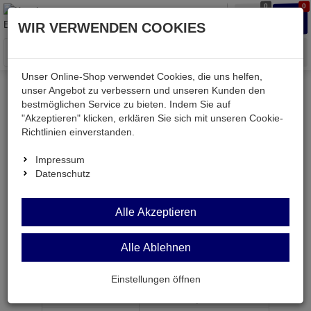
0
0
Waren
Merkzettel
Anmelden
Anmelden
WIR VERWENDEN COOKIES
aufklappen
aufkla
Menü
Unser Online-Shop verwendet Cookies, die uns helfen,
unser Angebot zu verbessern und unseren Kunden den
bestmöglichen Service zu bieten. Indem Sie auf
Weiter einkaufen
Kessler electronic
passiv
"Akzeptieren" klicken, erklären Sie sich mit unseren Cookie-
Widerstände
DW17LI 330R
Richtlinien einverstanden.
Impressum
Datenschutz
DW17LI 330R
Alle Akzeptieren
Draht-Widerstand 330 Ohm 10% 17W 9x9x75mm
Alle Ablehnen
Artikel-Nummer:
554033;0
Einstellungen öffnen
ab Menge
Preis je Stück
1
1,
79
€