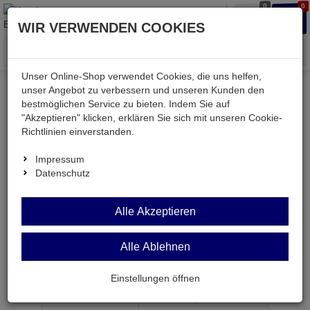
0
0
Waren
Merkzettel
Anmelden
Anmelden
WIR VERWENDEN COOKIES
aufklappen
aufkla
Menü
Unser Online-Shop verwendet Cookies, die uns helfen,
unser Angebot zu verbessern und unseren Kunden den
bestmöglichen Service zu bieten. Indem Sie auf
Weiter einkaufen
Kessler electronic
passiv
"Akzeptieren" klicken, erklären Sie sich mit unseren Cookie-
Widerstände
DW9LI 22K
Richtlinien einverstanden.
Impressum
Datenschutz
DW9LI 22K
Alle Akzeptieren
Draht-Widerstand 22 KOhm 10% 9W 9x9x38mm
Alle Ablehnen
Artikel-Nummer:
553863;0
Einstellungen öffnen
ab Menge
Preis je Stück
1
1,
09
€