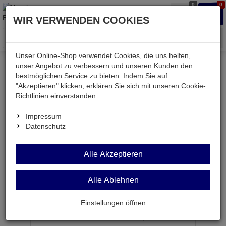
0
0
Waren
Merkzettel
Anmelden
Anmelden
WIR VERWENDEN COOKIES
aufklappen
aufkla
Menü
Unser Online-Shop verwendet Cookies, die uns helfen,
unser Angebot zu verbessern und unseren Kunden den
bestmöglichen Service zu bieten. Indem Sie auf
Weiter einkaufen
Kessler electronic
passiv
"Akzeptieren" klicken, erklären Sie sich mit unseren Cookie-
Widerstände
K0207 0,0R
Richtlinien einverstanden.
Impressum
Datenschutz
K0207 0,0R
Alle Akzeptieren
Widerstand 0 Ohm 0,25W BF 0207
Alle Ablehnen
Artikel-Nummer:
552501;0
Einstellungen öffnen
ab Menge
Preis je Stück
1
0,
10
€