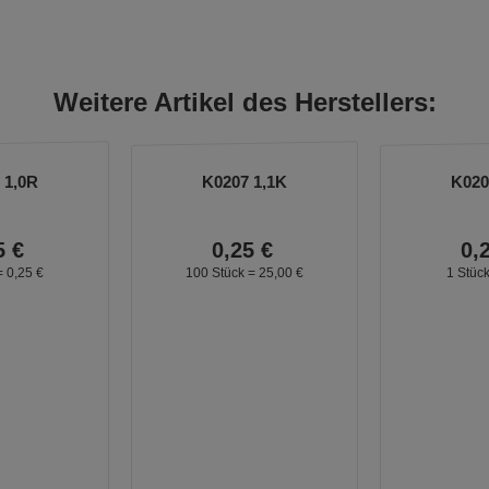
Weitere Artikel des Herstellers:
 1,0R
K0207 1,1K
K020
5
€
0,
25
€
0,
=
0,
25
€
100 Stück =
25,
00
€
1 Stüc