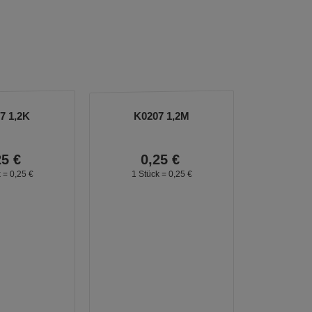
7 1,2K
K0207 1,2M
25
€
0,
25
€
k =
0,
25
€
1 Stück =
0,
25
€