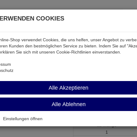
VERWENDEN COOKIES
line-Shop verwendet Cookies, die uns helfen, unser Angebot zu verb
atterien & Akkus
Audio & Video
Strom
Tab & Ph
ren Kunden den bestmöglichen Service zu bieten. Indem Sie auf "Akze
 erklären Sie sich mit unseren Cookie-Richtlinien einverstanden.
Widerstände
LRW 10R
essum
nschutz
LRW 10R
Alle Akzeptieren
Draht-Widerstand 10 Ohm 5% 
Alle Ablehnen
Artikel-Nummer:
553515;0
Einstellungen öffnen
ab Menge
1