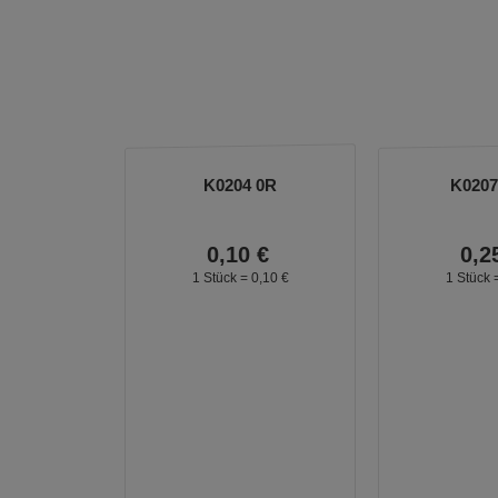
K0204 0R
K0207
0,
10
€
0,
2
1 Stück =
0,
10
€
1 Stück 