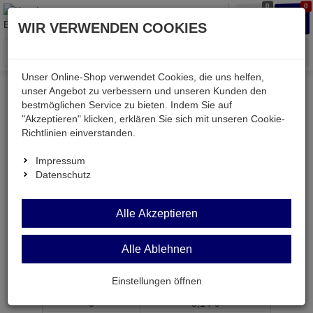
0
0
Waren
Merkzettel
Anmelden
Anmelden
WIR VERWENDEN COOKIES
aufklappen
aufkla
Menü
Unser Online-Shop verwendet Cookies, die uns helfen,
unser Angebot zu verbessern und unseren Kunden den
bestmöglichen Service zu bieten. Indem Sie auf
Kessler electronic
Strom
Netzteile
Tischnetzteile
"Akzeptieren" klicken, erklären Sie sich mit unseren Cookie-
Richtlinien einverstanden.
Impressum
Datenschutz
MF25 2,2K
Alle Akzeptieren
Widerstand 2,2 KOhm 1% 0,25W BF 0207
Artikel-Nummer:
551133;0
Alle Ablehnen
ab Menge
Preis je Stück
Einstellungen öffnen
1
3,
29
€
3
3,
14
€