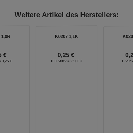
Weitere Artikel des Herstellers:
 1,0R
K0207 1,1K
K020
5
€
0,
25
€
0,
=
0,
25
€
100 Stück =
25,
00
€
1 Stüc