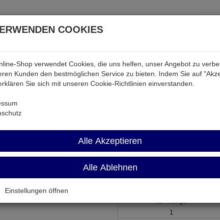
VERWENDEN COOKIES
line-Shop verwendet Cookies, die uns helfen, unser Angebot zu verb
atterien & Akkus
Audio & Video
Strom
Tab & Ph
ren Kunden den bestmöglichen Service zu bieten. Indem Sie auf "Akze
 erklären Sie sich mit unseren Cookie-Richtlinien einverstanden.
Widerstände
MF25 22K
essum
nschutz
MF25 22K
Alle Akzeptieren
Widerstand 22 KOhm 1% 0,25W
Alle Ablehnen
Artikel-Nummer:
551145;0
Einstellungen öffnen
ab Menge
1