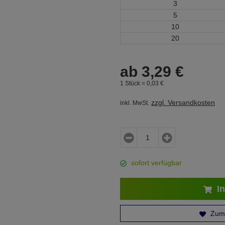
3
5
10
20
ab
3,
29
€
1 Stück =
0,
03
€
zzgl. Versandkosten
inkl. MwSt.
sofort verfügbar
In
Zum 