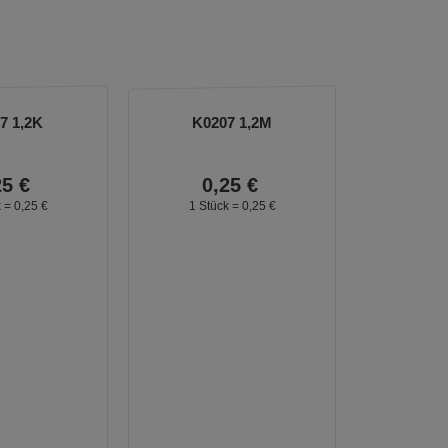
7 1,2K
K0207 1,2M
25
€
0,
25
€
k =
0,
25
€
1 Stück =
0,
25
€