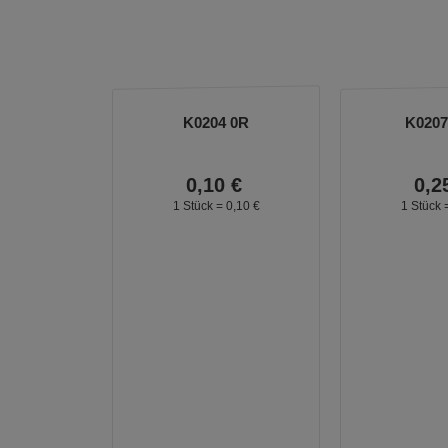
K0204 0R
K0207
0,
10
€
0,
2
1 Stück =
0,
10
€
1 Stück 