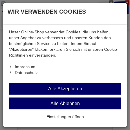
0
0
Waren
Merkzettel
Anmelden
Anmelden
WIR VERWENDEN COOKIES
aufklappen
aufkla
Menü
Unser Online-Shop verwendet Cookies, die uns helfen,
unser Angebot zu verbessern und unseren Kunden den
bestmöglichen Service zu bieten. Indem Sie auf
Weiter einkaufen
Kessler electronic
passiv
"Akzeptieren" klicken, erklären Sie sich mit unseren Cookie-
Widerstände
MPR0207 680R
Richtlinien einverstanden.
Impressum
Datenschutz
MPR0207 680R
Alle Akzeptieren
Widerstand 680 Ohm 0,1% 0,6W BF 0207
Alle Ablehnen
Artikel-Nummer:
552349;0
Einstellungen öffnen
ab Menge
Preis je Stück
1
0,
29
€