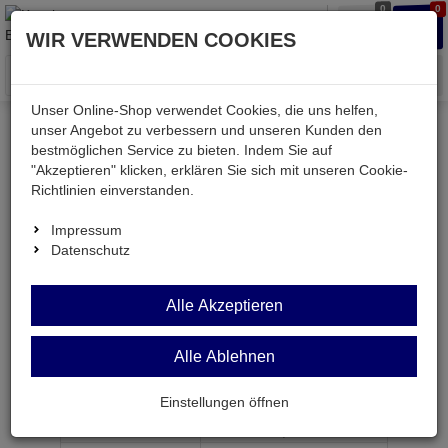
0
0
Waren
Merkzettel
Anmelden
Anmelden
WIR VERWENDEN COOKIES
aufklappen
aufkla
Menü
Unser Online-Shop verwendet Cookies, die uns helfen,
unser Angebot zu verbessern und unseren Kunden den
bestmöglichen Service zu bieten. Indem Sie auf
Weiter einkaufen
Kessler electronic
passiv
"Akzeptieren" klicken, erklären Sie sich mit unseren Cookie-
Widerstände
SIL9A 150R
Richtlinien einverstanden.
Impressum
Datenschutz
SIL9A 150R
Alle Akzeptieren
Widerstands-Netzwerk 8x150 Ohm 2% 9-pol.SIP
Alle Ablehnen
Artikel-Nummer:
555609;0
Einstellungen öffnen
ab Menge
Preis je Stück
1
0,
29
€