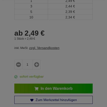
1
2,
49
€
3
2,
44
€
5
2,
39
€
10
2,
34
€
ab
2,
49
€
1 Stück =
2,
49
€
zzgl. Versandkosten
inkl. MwSt.
sofort verfügbar
In den Warenkorb
Zum Merkzettel hinzufügen