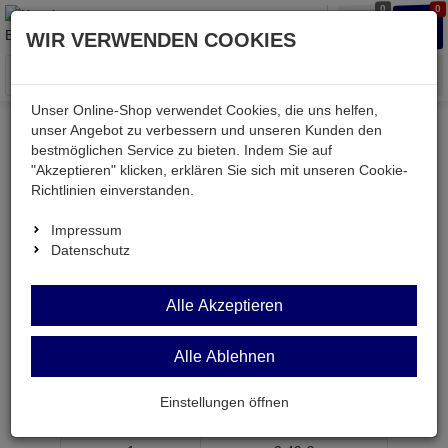
0
0
Waren
Merkzettel
Anmelden
Anmelden
WIR VERWENDEN COOKIES
aufklappen
aufkla
Menü
Unser Online-Shop verwendet Cookies, die uns helfen,
unser Angebot zu verbessern und unseren Kunden den
bestmöglichen Service zu bieten. Indem Sie auf
Weiter einkaufen
Kessler electronic
Bauteile aktiv
"Akzeptieren" klicken, erklären Sie sich mit unseren Cookie-
STD2NB60
Richtlinien einverstanden.
Impressum
Datenschutz
STD2NB60
Alle Akzeptieren
Transistor N-MOSFET 600V 2,6A 50W 3,3R
TO252AA
Alle Ablehnen
Artikel-Nummer:
992012;0
Einstellungen öffnen
ab Menge
Preis je Stück