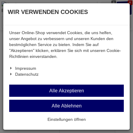
0
0
Waren
Merkzettel
Anmelden
Anmelden
WIR VERWENDEN COOKIES
aufklappen
aufkla
Menü
Unser Online-Shop verwendet Cookies, die uns helfen,
unser Angebot zu verbessern und unseren Kunden den
bestmöglichen Service zu bieten. Indem Sie auf
Weiter einkaufen
Kessler electronic
passiv
"Akzeptieren" klicken, erklären Sie sich mit unseren Cookie-
Widerstände
CA9ST 50K
Richtlinien einverstanden.
Impressum
Datenschutz
CA9ST 50K
Alle Akzeptieren
Trimmer 50 KOhm stehend RM5/10mm 0,15W
Alle Ablehnen
Artikel-Nummer:
561909;0
Einstellungen öffnen
ab Menge
Preis je Stück
1
0,
32
€