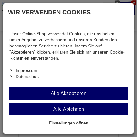
0
0
Waren
Merkzettel
Anmelden
Anmelden
WIR VERWENDEN COOKIES
aufklappen
aufkla
Menü
Unser Online-Shop verwendet Cookies, die uns helfen,
unser Angebot zu verbessern und unseren Kunden den
bestmöglichen Service zu bieten. Indem Sie auf
Weiter einkaufen
Kessler electronic
Computer
PP8
"Akzeptieren" klicken, erklären Sie sich mit unseren Cookie-
Richtlinien einverstanden.
Impressum
Datenschutz
PP8
Alle Akzeptieren
Patchpanel 8xRJ45 Cat5e LSA-Anschlußleiste
Artikel-Nummer:
608200;0
Alle Ablehnen
ab Menge
Preis je Stück
Einstellungen öffnen
1
17,
95
€
2
17,
80
€