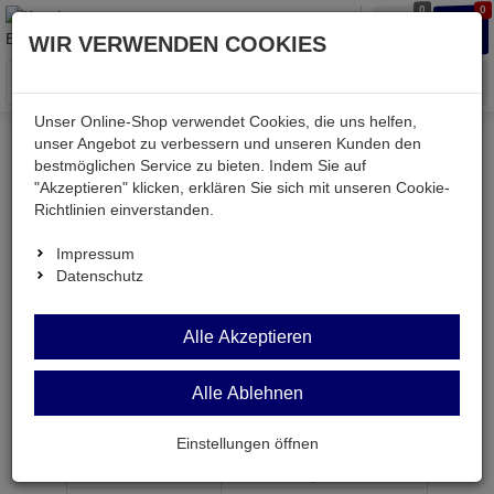
0
0
Waren
Merkzettel
Anmelden
Anmelden
WIR VERWENDEN COOKIES
aufklappen
aufkla
Menü
Unser Online-Shop verwendet Cookies, die uns helfen,
unser Angebot zu verbessern und unseren Kunden den
bestmöglichen Service zu bieten. Indem Sie auf
Weiter einkaufen
Kessler electronic
passiv
"Akzeptieren" klicken, erklären Sie sich mit unseren Cookie-
Widerstände
DIL16A 3,3K
Richtlinien einverstanden.
Impressum
Datenschutz
DIL16A 3,3K
Alle Akzeptieren
Widerstands-Netzwerk 8x3,3 KOhm 2% DIP16
Alle Ablehnen
Artikel-Nummer:
555927;0
Einstellungen öffnen
ab Menge
Preis je Stück
1
0,
99
€