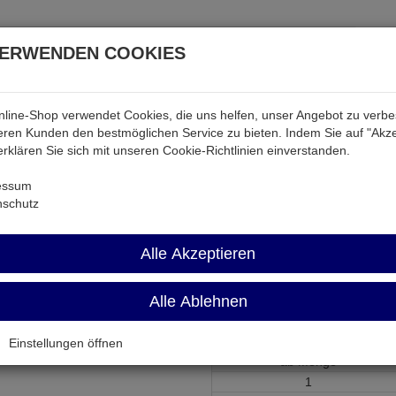
VERWENDEN COOKIES
line-Shop verwendet Cookies, die uns helfen, unser Angebot zu verb
atterien & Akkus
Audio & Video
Strom
Tab & Ph
ren Kunden den bestmöglichen Service zu bieten. Indem Sie auf "Akze
 erklären Sie sich mit unseren Cookie-Richtlinien einverstanden.
Widerstände
DIL16A 680R
essum
nschutz
DIL16A 680R
Alle Akzeptieren
Widerstands-Netzwerk 8x680 O
Alle Ablehnen
Artikel-Nummer:
555919;0
Einstellungen öffnen
ab Menge
1