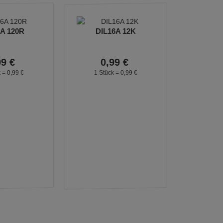
A 120R
DIL16A 12K
99
€
0,
99
€
k =
0,
99
€
1 Stück =
0,
99
€