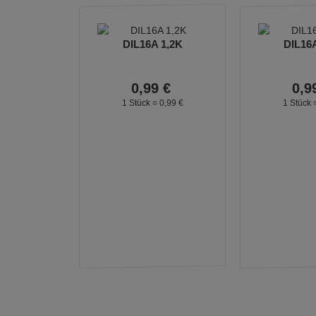
DIL16A 1,2K
DIL16A
0,
99
€
0,
9
1 Stück =
0,
99
€
1 Stück 