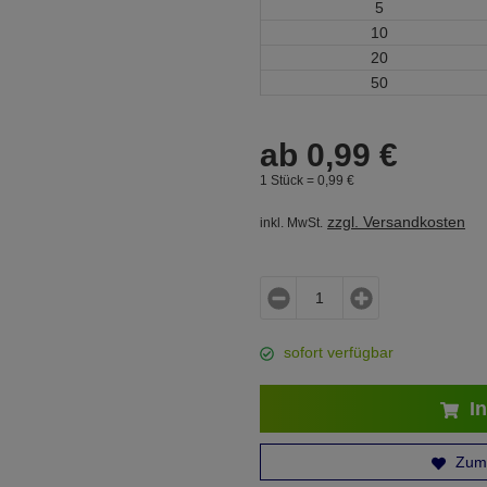
5
10
20
50
ab
0,
99
€
1 Stück =
0,
99
€
zzgl. Versandkosten
inkl. MwSt.
sofort verfügbar
In
Zum 