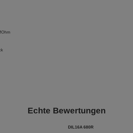
0 MOhm
ck
Echte
Bewertungen
DIL16A 680R