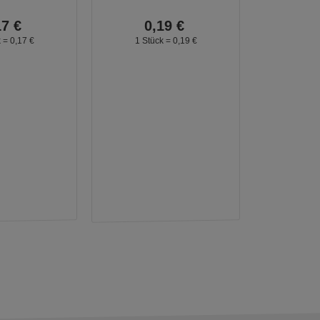
17
€
0,
19
€
k =
0,
17
€
1 Stück =
0,
19
€