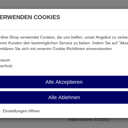
VERWENDEN COOKIES
line-Shop verwendet Cookies, die uns helfen, unser Angebot zu verb
atterien & Akkus
Audio & Video
Strom
Tab & Ph
ren Kunden den bestmöglichen Service zu bieten. Indem Sie auf "Akze
 erklären Sie sich mit unseren Cookie-Richtlinien einverstanden.
Kondensatoren
ESM 1,0/50
essum
nschutz
ESM 1,0/50
Alle Akzeptieren
Alle Ablehnen
ø4x7mm RM1,5
Einstellungen öffnen
Artikel-Nummer:
572205;0