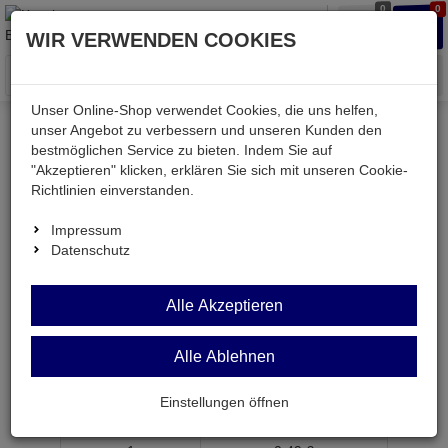
0
0
Waren
Merkzettel
Anmelden
Anmelden
WIR VERWENDEN COOKIES
aufklappen
aufkla
Menü
Unser Online-Shop verwendet Cookies, die uns helfen,
unser Angebot zu verbessern und unseren Kunden den
bestmöglichen Service zu bieten. Indem Sie auf
Weiter einkaufen
Kessler electronic
mechanisch
"Akzeptieren" klicken, erklären Sie sich mit unseren Cookie-
F09451
Richtlinien einverstanden.
Impressum
Datenschutz
F09451
Alle Akzeptieren
Haltebügel aus Metall f.
F9412/F9414/F5532/F5534
Alle Ablehnen
Artikel-Nummer:
620960;0
Einstellungen öffnen
ab Menge
Preis je Stück