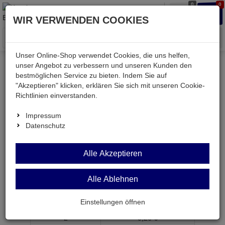
0
0
Waren
Merkzettel
Anmelden
Anmelden
WIR VERWENDEN COOKIES
aufklappen
aufkla
Menü
Unser Online-Shop verwendet Cookies, die uns helfen,
unser Angebot zu verbessern und unseren Kunden den
bestmöglichen Service zu bieten. Indem Sie auf
Weiter einkaufen
Kessler electronic
TV & SAT
FA-BB
"Akzeptieren" klicken, erklären Sie sich mit unseren Cookie-
Richtlinien einverstanden.
Impressum
Datenschutz
FA-BB
F-
Alle Akzeptieren
Adapter F-Buchse auf F-Buchse
Artikel-Nummer:
601001;0
Alle Ablehnen
ab Menge
Preis je Stück
Einstellungen öffnen
1
0,
29
€
2
0,
26
€