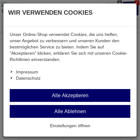
0
0
Waren
Merkzettel
Anmelden
Anmelden
WIR VERWENDEN COOKIES
aufklappen
aufkla
Menü
Unser Online-Shop verwendet Cookies, die uns helfen,
unser Angebot zu verbessern und unseren Kunden den
bestmöglichen Service zu bieten. Indem Sie auf
Weiter einkaufen
Kessler electronic
passiv
"Akzeptieren" klicken, erklären Sie sich mit unseren Cookie-
Kondensatoren
FKP1 150P 1600V
Richtlinien einverstanden.
Impressum
Datenschutz
FKP1 150P 1600V
Alle Akzeptieren
Folienkondensator 150pF 1600V RM15 Tol:±5%
Alle Ablehnen
Artikel-Nummer:
567203;0
Einstellungen öffnen
ab Menge
Preis je Stück
1
0,
39
€