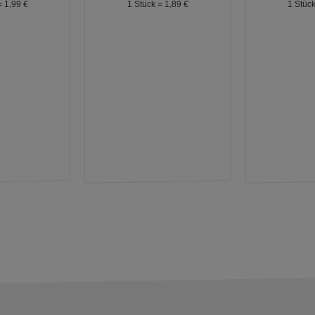
=
1,
99
€
1 Stück =
1,
89
€
1 Stüc