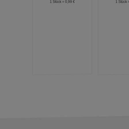
1 Stück =
0,
99
€
1 Stück 