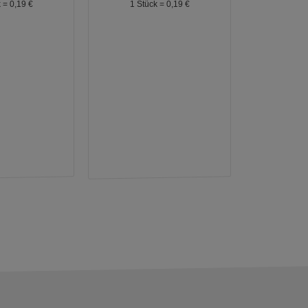
k =
0,
19
€
1 Stück =
0,
19
€