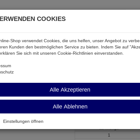
VERWENDEN COOKIES
line-Shop verwendet Cookies, die uns helfen, unser Angebot zu verb
atterien & Akkus
Audio & Video
Strom
Tab & Ph
ren Kunden den bestmöglichen Service zu bieten. Indem Sie auf "Akze
 erklären Sie sich mit unseren Cookie-Richtlinien einverstanden.
8
essum
nschutz
GS-TO218
Alle Akzeptieren
Glimmer-Isolierscheibe für TO2
Alle Ablehnen
Artikel-Nummer:
540106;0
Einstellungen öffnen
ab Menge
1