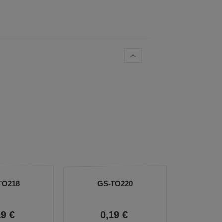
TO218
GS-TO220
19
€
0,
19
€