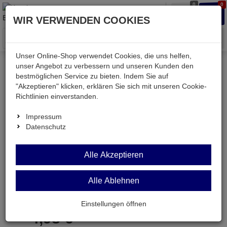
0
0
Waren
Merkzettel
Anmelden
Anmelden
WIR VERWENDEN COOKIES
aufklappen
aufkla
Menü
Unser Online-Shop verwendet Cookies, die uns helfen,
unser Angebot zu verbessern und unseren Kunden den
bestmöglichen Service zu bieten. Indem Sie auf
Weiter einkaufen
Kessler electronic
Bauteile aktiv
"Akzeptieren" klicken, erklären Sie sich mit unseren Cookie-
HA13127
Richtlinien einverstanden.
Impressum
Datenschutz
HA13127
Alle Akzeptieren
Japan-IC
Alle Ablehnen
Artikel-Nummer:
530830;0
Einstellungen öffnen
4,
98
€