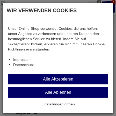
0
0
Waren
Merkzettel
Anmelden
Anmelden
WIR VERWENDEN COOKIES
aufklappen
aufkla
Menü
Unser Online-Shop verwendet Cookies, die uns helfen,
unser Angebot zu verbessern und unseren Kunden den
bestmöglichen Service zu bieten. Indem Sie auf
Weiter einkaufen
Kessler electronic
Audio & Video
"Akzeptieren" klicken, erklären Sie sich mit unseren Cookie-
HFL100-GN/GE
Richtlinien einverstanden.
Impressum
Datenschutz
HFL100-GN/GE
Alle Akzeptieren
Meßlitze 1,0mm² hochflexible Meterware grün/gelb
Alle Ablehnen
Artikel-Nummer:
657104;0
Einstellungen öffnen
1,
19
€