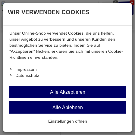
0
0
Waren
Merkzettel
Anmelden
Anmelden
WIR VERWENDEN COOKIES
aufklappen
aufkla
Menü
Unser Online-Shop verwendet Cookies, die uns helfen,
unser Angebot zu verbessern und unseren Kunden den
bestmöglichen Service zu bieten. Indem Sie auf
Weiter einkaufen
Kessler electronic
passiv
"Akzeptieren" klicken, erklären Sie sich mit unseren Cookie-
Widerstände
K0805 18R
Richtlinien einverstanden.
Impressum
Datenschutz
K0805 18R
Alle Akzeptieren
SMD-Widerstand 18 Ohm 5% 0,125W BF 0805
Alle Ablehnen
Artikel-Nummer:
557032;0
Einstellungen öffnen
ab Menge
Preis je Stück
1
0,
15
€