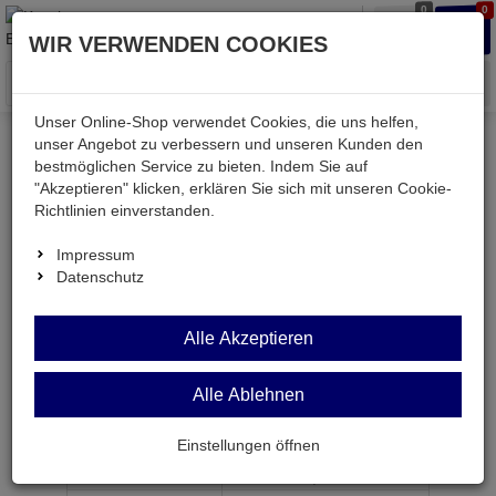
0
0
Waren
Merkzettel
Anmelden
Anmelden
WIR VERWENDEN COOKIES
aufklappen
aufkla
Menü
Unser Online-Shop verwendet Cookies, die uns helfen,
unser Angebot zu verbessern und unseren Kunden den
bestmöglichen Service zu bieten. Indem Sie auf
Weiter einkaufen
Kessler electronic
passiv
"Akzeptieren" klicken, erklären Sie sich mit unseren Cookie-
Widerstände
K1206 1,2M
Richtlinien einverstanden.
Impressum
Datenschutz
K1206 1,2M
Alle Akzeptieren
SMD-Widerstand 1,2 MOhm 5% 0,25W BF 1206
Alle Ablehnen
Artikel-Nummer:
557548;0
Einstellungen öffnen
ab Menge
Preis je Stück
1
0,
15
€