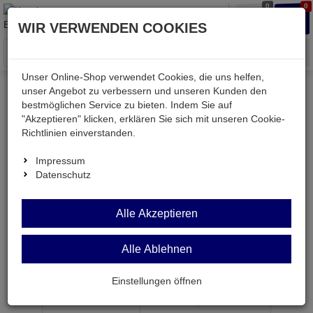
0
0
Waren
Merkzettel
Anmelden
Anmelden
WIR VERWENDEN COOKIES
aufklappen
aufkla
Menü
Unser Online-Shop verwendet Cookies, die uns helfen,
unser Angebot zu verbessern und unseren Kunden den
bestmöglichen Service zu bieten. Indem Sie auf
Weiter einkaufen
Kessler electronic
passiv
"Akzeptieren" klicken, erklären Sie sich mit unseren Cookie-
Widerstände
K1206 8,2R
Richtlinien einverstanden.
Impressum
Datenschutz
K1206 8,2R
Alle Akzeptieren
SMD-Widerstand 8,2 Ohm 5% 0,25W BF 1206
Alle Ablehnen
Artikel-Nummer:
557424;0
Einstellungen öffnen
ab Menge
Preis je Stück
1
0,
15
€