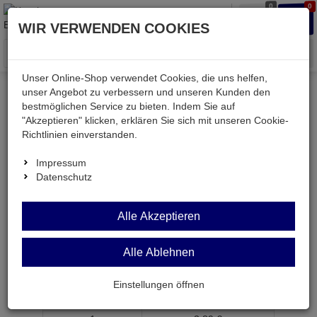
0
0
Waren
Merkzettel
Anmelden
Anmelden
WIR VERWENDEN COOKIES
aufklappen
aufkla
Menü
Unser Online-Shop verwendet Cookies, die uns helfen,
unser Angebot zu verbessern und unseren Kunden den
bestmöglichen Service zu bieten. Indem Sie auf
Weiter einkaufen
Kessler electronic
Computer
"Akzeptieren" klicken, erklären Sie sich mit unseren Cookie-
KE034NM
Richtlinien einverstanden.
Impressum
Datenschutz
KE034NM
Alle Akzeptieren
Nullmodem-Kabel SD 9BU auf SD25ST 1,8m Kabel
9p
Alle Ablehnen
Artikel-Nummer:
638220;0
Einstellungen öffnen
ab Menge
Preis je Stück