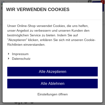
0
0
Waren
Merkzettel
Anmelden
Anmelden
WIR VERWENDEN COOKIES
aufklappen
aufkla
Menü
Unser Online-Shop verwendet Cookies, die uns helfen,
unser Angebot zu verbessern und unseren Kunden den
bestmöglichen Service zu bieten. Indem Sie auf
Weiter einkaufen
Kessler electronic
KECO300-030GR
"Akzeptieren" klicken, erklären Sie sich mit unseren Cookie-
Richtlinien einverstanden.
Impressum
Datenschutz
KECO300-030GR
Alle Akzeptieren
Patchkabel 250MHz Cat.6 S/FTP PiMF crossover
3m
Alle Ablehnen
Artikel-Nummer:
652374;0
Einstellungen öffnen
3,
79
€