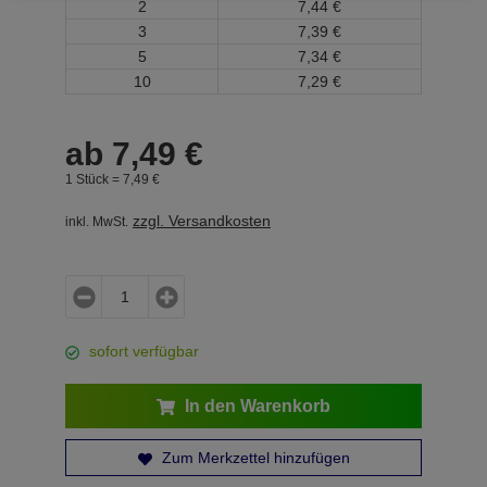
2
7,
44
€
3
7,
39
€
5
7,
34
€
10
7,
29
€
ab
7,
49
€
1 Stück =
7,
49
€
zzgl. Versandkosten
inkl. MwSt.
sofort verfügbar
In den Warenkorb
Zum Merkzettel hinzufügen