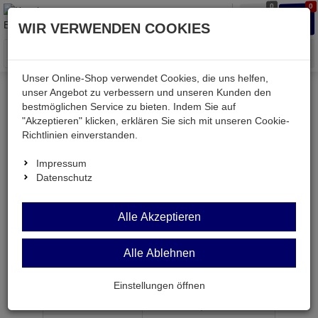
0
0
Waren
Merkzettel
Anmelden
Anmelden
WIR VERWENDEN COOKIES
aufklappen
aufkla
Menü
Unser Online-Shop verwendet Cookies, die uns helfen,
unser Angebot zu verbessern und unseren Kunden den
bestmöglichen Service zu bieten. Indem Sie auf
Weiter einkaufen
Kessler electronic
Computer
"Akzeptieren" klicken, erklären Sie sich mit unseren Cookie-
KEHDMI-SS-5U
Richtlinien einverstanden.
Impressum
Datenschutz
KEHDMI-SS-5U
Alle Akzeptieren
HDMI-Kabel HiSpeed/wE 2x HDMI19-Stecker 5m
Alle Ablehnen
Artikel-Nummer:
639805;0
Einstellungen öffnen
ab Menge
Preis je Stück
1
7,
49
€