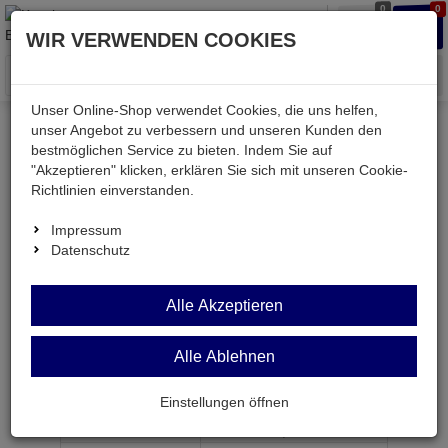
0
0
Waren
Merkzettel
Anmelden
Anmelden
WIR VERWENDEN COOKIES
aufklappen
aufkla
Menü
Unser Online-Shop verwendet Cookies, die uns helfen,
unser Angebot zu verbessern und unseren Kunden den
bestmöglichen Service zu bieten. Indem Sie auf
Weiter einkaufen
Kessler electronic
passiv
"Akzeptieren" klicken, erklären Sie sich mit unseren Cookie-
Kondensatoren
KER 1,0N 500V R5
Richtlinien einverstanden.
Impressum
Datenschutz
KER 1,0N 500V R5
Alle Akzeptieren
Keramikkondensator 1000pF 500V RM5,08mm
Alle Ablehnen
Artikel-Nummer:
566317;0
Einstellungen öffnen
ab Menge
Preis je Stück
1
0,
12
€