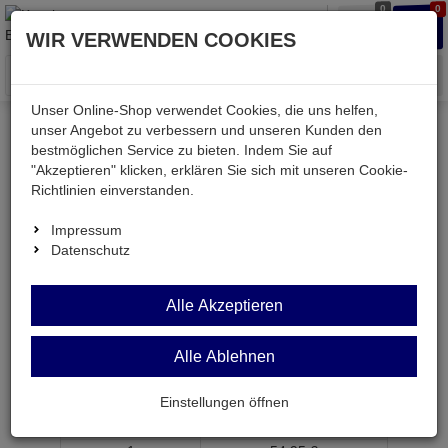
0
0
Waren
Merkzettel
Anmelden
Anmelden
WIR VERWENDEN COOKIES
aufklappen
aufkla
Menü
Unser Online-Shop verwendet Cookies, die uns helfen,
unser Angebot zu verbessern und unseren Kunden den
bestmöglichen Service zu bieten. Indem Sie auf
Weiter einkaufen
Kessler electronic
Computer
"Akzeptieren" klicken, erklären Sie sich mit unseren Cookie-
KESVGA-SS-50V
Richtlinien einverstanden.
Impressum
Datenschutz
KESVGA-SS-50V
Alle Akzeptieren
SVGA-Monitorkabel SVGA15ST auf SVGA15ST
50m vollb.
Alle Ablehnen
Artikel-Nummer:
638577;0
Einstellungen öffnen
ab Menge
Preis je Stück