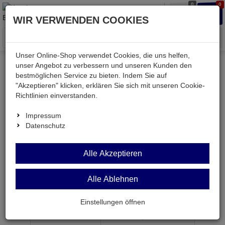
0
0
Waren
Merkzettel
Anmelden
Anmelden
WIR VERWENDEN COOKIES
aufklappen
aufkla
Menü
Unser Online-Shop verwendet Cookies, die uns helfen,
unser Angebot zu verbessern und unseren Kunden den
bestmöglichen Service zu bieten. Indem Sie auf
Weiter einkaufen
Kessler electronic
Audio & Video
"Akzeptieren" klicken, erklären Sie sich mit unseren Cookie-
AVK108-150
Richtlinien einverstanden.
Impressum
Datenschutz
AVK108-150
Alle Akzeptieren
Cinch-Kabel Cinch-Ku.-2x Cinch-St.1,5m
Alle Ablehnen
Artikel-Nummer:
635036;0
Einstellungen öffnen
ab Menge
Preis je Stück
1
0,
89
€