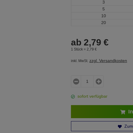
3
5
10
20
ab
2,
79
€
1 Stück =
2,
79
€
zzgl. Versandkosten
inkl. MwSt.
sofort verfügbar
In
Zum 