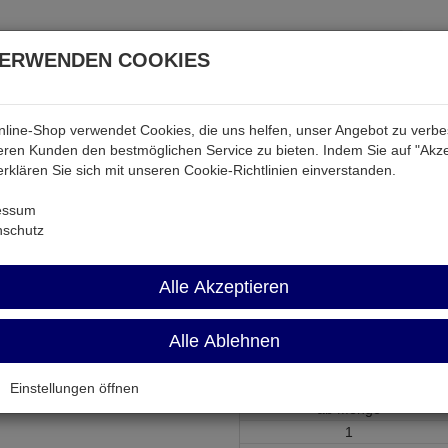
VERWENDEN COOKIES
line-Shop verwendet Cookies, die uns helfen, unser Angebot zu verb
atterien & Akkus
Audio & Video
Strom
Tab & Ph
ren Kunden den bestmöglichen Service zu bieten. Indem Sie auf "Akze
 erklären Sie sich mit unseren Cookie-Richtlinien einverstanden.
0
essum
nschutz
SK21-150
Alle Akzeptieren
Scart-Verbindungskabel vollbele
Alle Ablehnen
Artikel-Nummer:
635819;0
Einstellungen öffnen
ab Menge
1