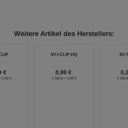
Weitere Artikel des Herstellers:
CLIP
9V-I-CLIP-HQ
9V-
9
€
0,
99
€
0,
=
0,
39
€
1 Stück =
0,
99
€
1 Stüc