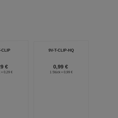
T-CLIP
9V-T-CLIP-HQ
29
€
0,
99
€
k =
0,
29
€
1 Stück =
0,
99
€