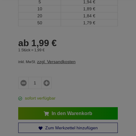
5
1,
94
€
10
1,
89
€
20
1,
84
€
50
1,
79
€
ab
1,
99
€
1 Stück =
1,
99
€
zzgl. Versandkosten
inkl. MwSt.
sofort verfügbar
In den Warenkorb
Zum Merkzettel hinzufügen