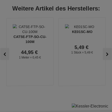
Weitere Artikel des Herstellers:
KE01SC-MO
CAT5E-FTP-SO-CU-
100M
5,
49
€
44,
95
€
1 Stück =
5,
49
€
1 Meter =
0,
45
€