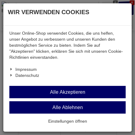
0
0
Waren
Merkzettel
Anmelden
Anmelden
WIR VERWENDEN COOKIES
aufklappen
aufkla
Menü
Unser Online-Shop verwendet Cookies, die uns helfen,
unser Angebot zu verbessern und unseren Kunden den
bestmöglichen Service zu bieten. Indem Sie auf
Weiter einkaufen
Kessler electronic
Computer
"Akzeptieren" klicken, erklären Sie sich mit unseren Cookie-
USBA-BB-BB
Richtlinien einverstanden.
Impressum
Datenschutz
USBA-BB-BB
Alle Akzeptieren
USB-Adapter USB-B-BU auf USB-B-BU
Alle Ablehnen
Artikel-Nummer:
654409;0
Einstellungen öffnen
ab Menge
Preis je Stück
1
1,
99
€