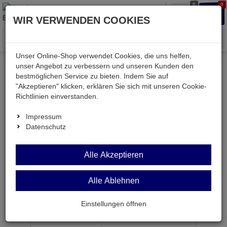
0
0
Waren
Merkzettel
Anmelden
Anmelden
WIR VERWENDEN COOKIES
aufklappen
aufkla
Menü
Unser Online-Shop verwendet Cookies, die uns helfen,
unser Angebot zu verbessern und unseren Kunden den
bestmöglichen Service zu bieten. Indem Sie auf
Weiter einkaufen
Kessler electronic
L293D-SMD
"Akzeptieren" klicken, erklären Sie sich mit unseren Cookie-
Richtlinien einverstanden.
Impressum
Datenschutz
L293D-SMD
Alle Akzeptieren
Motor-Treiber 4-fach DC-Motor original STM
SOW20
Alle Ablehnen
Artikel-Nummer:
524602;0
Einstellungen öffnen
ab Menge
Preis je Stück
1
4,
79
€