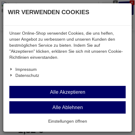
0
0
Waren
Merkzettel
Anmelden
Anmelden
WIR VERWENDEN COOKIES
aufklappen
aufkla
Menü
Unser Online-Shop verwendet Cookies, die uns helfen,
unser Angebot zu verbessern und unseren Kunden den
bestmöglichen Service zu bieten. Indem Sie auf
Weiter einkaufen
Kessler electronic
Bauteile aktiv
"Akzeptieren" klicken, erklären Sie sich mit unseren Cookie-
LA6082D
Richtlinien einverstanden.
Impressum
Datenschutz
LA6082D
Alle Akzeptieren
Japan-IC
Alle Ablehnen
Artikel-Nummer:
531167;0
Einstellungen öffnen
1,
32
€