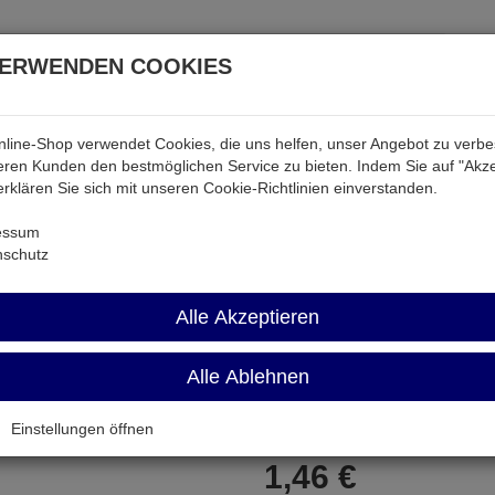
VERWENDEN COOKIES
line-Shop verwendet Cookies, die uns helfen, unser Angebot zu verb
atterien & Akkus
Audio & Video
Strom
Tab & Ph
ren Kunden den bestmöglichen Service zu bieten. Indem Sie auf "Akze
 erklären Sie sich mit unseren Cookie-Richtlinien einverstanden.
ktiv
LA7833
essum
nschutz
LA7833
Alle Akzeptieren
Japan-IC
Alle Ablehnen
Artikel-Nummer:
531273;0
Einstellungen öffnen
1,
46
€