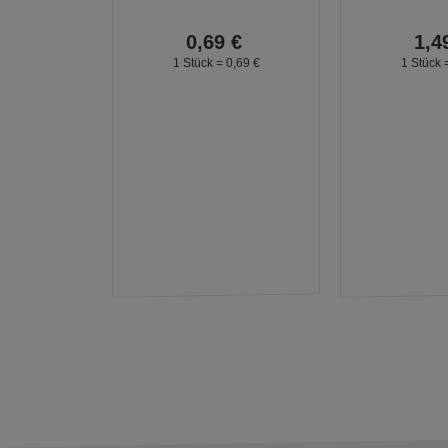
0,
69
€
1,
4
1 Stück =
0,
69
€
1 Stück 