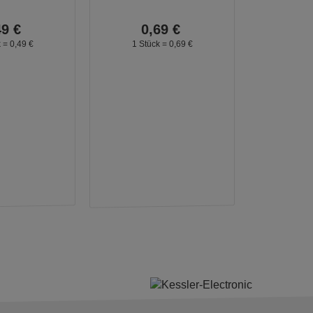
49
€
0,
69
€
k =
0,
49
€
1 Stück =
0,
69
€