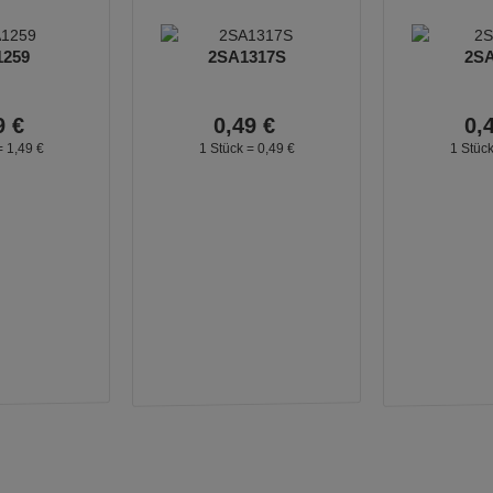
1259
2SA1317S
2SA
9
€
0,
49
€
0,
=
1,
49
€
1 Stück =
0,
49
€
1 Stüc