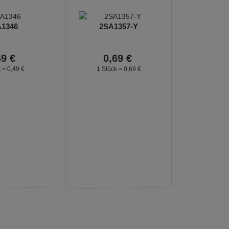
1346
2SA1357-Y
49
€
0,
69
€
k =
0,
49
€
1 Stück =
0,
69
€