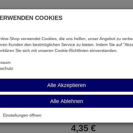
VERWENDEN COOKIES
line-Shop verwendet Cookies, die uns helfen, unser Angebot zu verb
atterien & Akkus
Audio & Video
Strom
Tab & Ph
ren Kunden den bestmöglichen Service zu bieten. Indem Sie auf "Akze
 erklären Sie sich mit unseren Cookie-Richtlinien einverstanden.
ktiv
LC7582
essum
nschutz
LC7582
Alle Akzeptieren
Japan-IC
Alle Ablehnen
Artikel-Nummer:
531465;0
Einstellungen öffnen
4,
35
€