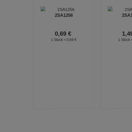
2SA1256
2SA
0,
69
€
1,
4
1 Stück =
0,
69
€
1 Stück 