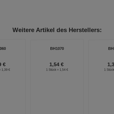
Weitere Artikel des Herstellers:
060
BH1070
BH
9
€
1,
54
€
1,
=
1,
39
€
1 Stück =
1,
54
€
1 Stüc