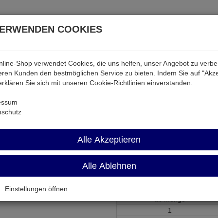
VERWENDEN COOKIES
line-Shop verwendet Cookies, die uns helfen, unser Angebot zu verb
atterien & Akkus
Audio & Video
Strom
Tab & Ph
ren Kunden den bestmöglichen Service zu bieten. Indem Sie auf "Akze
 erklären Sie sich mit unseren Cookie-Richtlinien einverstanden.
essum
nschutz
LED3AH7
Alle Akzeptieren
LED-Abstandhülse f. ø3mm-LED
Alle Ablehnen
Artikel-Nummer:
540034;0
Einstellungen öffnen
ab Menge
1