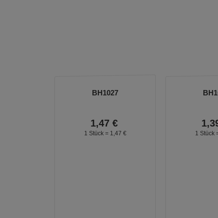
BH1027
BH1
1,
47
€
1,
3
1 Stück =
1,
47
€
1 Stück 