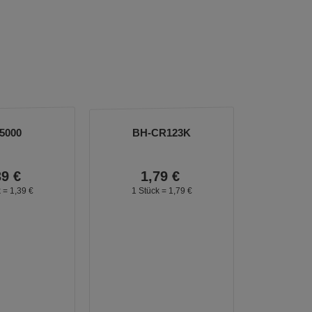
5000
BH-CR123K
39
€
1,
79
€
k =
1,
39
€
1 Stück =
1,
79
€