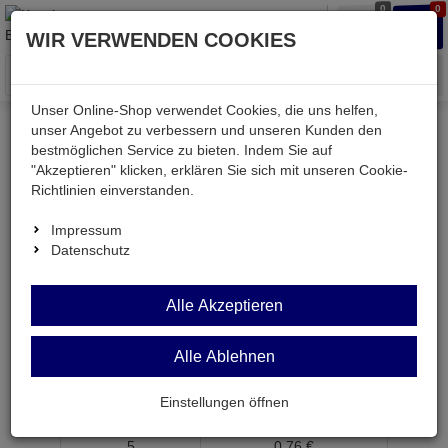
0
0
Waren
Merkzettel
Anmelden
Anmelden
WIR VERWENDEN COOKIES
aufklappen
aufkla
Menü
Unser Online-Shop verwendet Cookies, die uns helfen,
unser Angebot zu verbessern und unseren Kunden den
bestmöglichen Service zu bieten. Indem Sie auf
Weiter einkaufen
Kessler electronic
LF347N
"Akzeptieren" klicken, erklären Sie sich mit unseren Cookie-
Richtlinien einverstanden.
Impressum
Datenschutz
LF347N
OPV
4-
Alle Akzeptieren
fach TK= 10 16V/µs DIP14
Alle Ablehnen
Artikel-Nummer:
524654;0
ab Menge
Preis je Stück
Einstellungen öffnen
1
0,
79
€
5
0,
76
€