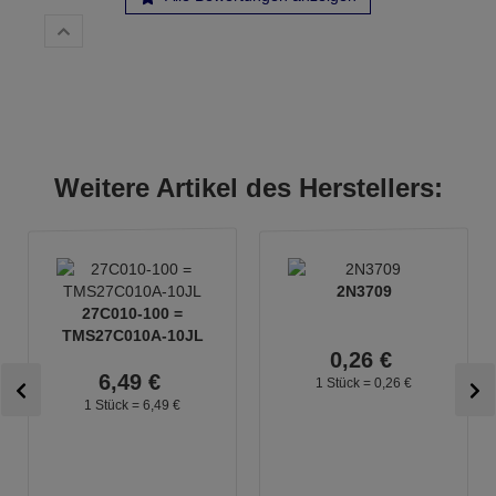
Weitere Artikel des Herstellers:
2N3709
27C010-100 =
TMS27C010A-10JL
0,
26
€
6,
49
€
1 Stück =
0,
26
€
1 Stück =
6,
49
€