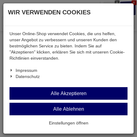
0
0
Waren
Merkzettel
Anmelden
Anmelden
WIR VERWENDEN COOKIES
aufklappen
aufkla
Menü
Unser Online-Shop verwendet Cookies, die uns helfen,
unser Angebot zu verbessern und unseren Kunden den
bestmöglichen Service zu bieten. Indem Sie auf
Weiter einkaufen
Kessler electronic
LIYY414-100M
"Akzeptieren" klicken, erklären Sie sich mit unseren Cookie-
Richtlinien einverstanden.
Impressum
Datenschutz
Alle Akzeptieren
Alle Ablehnen
Einstellungen öffnen