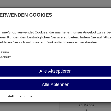
VERWENDEN COOKIES
line-Shop verwendet Cookies, die uns helfen, unser Angebot zu verb
atterien & Akkus
Audio & Video
Strom
Tab & Ph
ren Kunden den bestmöglichen Service zu bieten. Indem Sie auf "Akze
 erklären Sie sich mit unseren Cookie-Richtlinien einverstanden.
 = MC1458P
essum
nschutz
LM1458N = MC
Alle Akzeptieren
Alle Ablehnen
fach 1,0MHz 0,8V/µS DIP8
Artikel-Nummer:
524804;0
Einstellungen öffnen
ab Menge
1