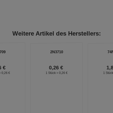
Weitere Artikel des Herstellers:
709
2N3710
74
6
€
0,
26
€
1,
=
0,
26
€
1 Stück =
0,
26
€
1 Stüc