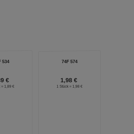
F 534
74F 574
89
€
1,
98
€
k =
1,
89
€
1 Stück =
1,
98
€