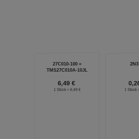
27C010-100 =
2N3
TMS27C010A-10JL
6,
49
€
0,
2
1 Stück =
6,
49
€
1 Stück 