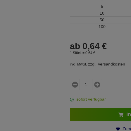
5
10
50
100
ab
0,
64
€
1 Stück =
0,
64
€
zzgl. Versandkosten
inkl. MwSt.
sofort verfügbar
In
Zum 