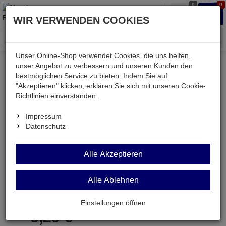
0
0
Waren
Merkzettel
Anmelden
Anmelden
WIR VERWENDEN COOKIES
aufklappen
aufkla
Menü
Unser Online-Shop verwendet Cookies, die uns helfen,
unser Angebot zu verbessern und unseren Kunden den
bestmöglichen Service zu bieten. Indem Sie auf
Weiter einkaufen
Kessler electronic
Bauteile aktiv
"Akzeptieren" klicken, erklären Sie sich mit unseren Cookie-
LM8364
Richtlinien einverstanden.
Impressum
Datenschutz
LM8364
Alle Akzeptieren
Japan-IC
Alle Ablehnen
Artikel-Nummer:
531528;0
Einstellungen öffnen
5,
29
€