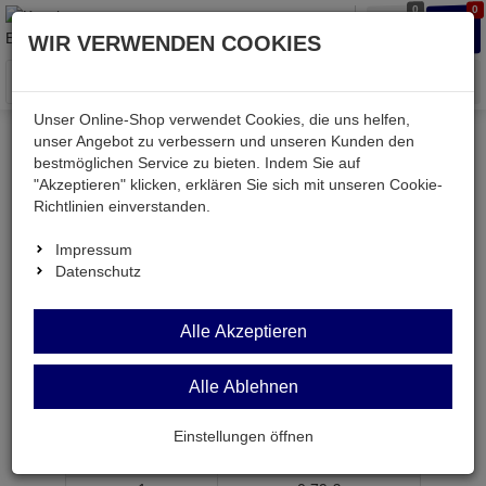
0
0
Waren
Merkzettel
Anmelden
Anmelden
WIR VERWENDEN COOKIES
aufklappen
aufkla
Menü
Unser Online-Shop verwendet Cookies, die uns helfen,
unser Angebot zu verbessern und unseren Kunden den
bestmöglichen Service zu bieten. Indem Sie auf
Weiter einkaufen
Kessler electronic
passiv
"Akzeptieren" klicken, erklären Sie sich mit unseren Cookie-
Induktivitäten
LQH3N 22UH
Richtlinien einverstanden.
Impressum
Datenschutz
LQH3N 22UH
Alle Akzeptieren
SMD-Induktivität 22µH 150mA f. Video-Anw.
BF1210
Alle Ablehnen
Artikel-Nummer:
575769;0
Einstellungen öffnen
ab Menge
Preis je Stück