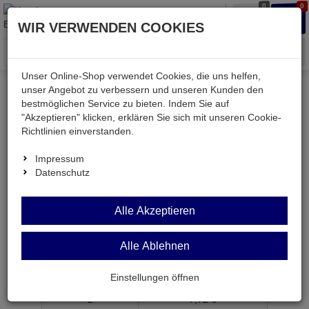
0
0
Waren
Merkzettel
Anmelden
Anmelden
WIR VERWENDEN COOKIES
aufklappen
aufkla
Menü
Unser Online-Shop verwendet Cookies, die uns helfen,
unser Angebot zu verbessern und unseren Kunden den
bestmöglichen Service zu bieten. Indem Sie auf
Weiter einkaufen
Kessler electronic
LT1019CN8-4,5
"Akzeptieren" klicken, erklären Sie sich mit unseren Cookie-
Richtlinien einverstanden.
Impressum
Datenschutz
LT1019CN8-4,5
Alle Akzeptieren
Spannungsreferenz 4,500 V DIP8
Artikel-Nummer:
525050;0
Alle Ablehnen
ab Menge
Preis je Stück
Einstellungen öffnen
1
7,
79
€
2
7,
72
€