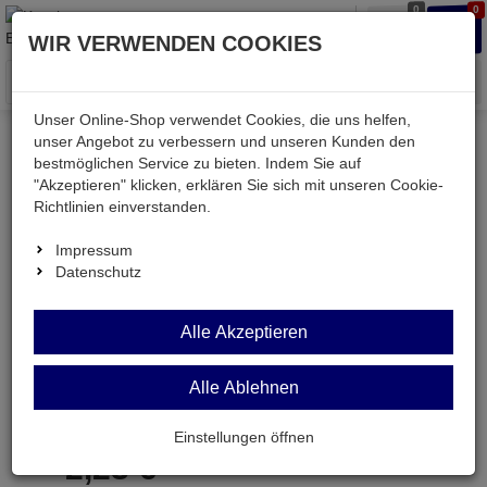
0
0
Waren
Merkzettel
Anmelden
Anmelden
WIR VERWENDEN COOKIES
aufklappen
aufkla
Menü
Unser Online-Shop verwendet Cookies, die uns helfen,
unser Angebot zu verbessern und unseren Kunden den
bestmöglichen Service zu bieten. Indem Sie auf
Weiter einkaufen
Kessler electronic
Bauteile aktiv
"Akzeptieren" klicken, erklären Sie sich mit unseren Cookie-
M54545L
Richtlinien einverstanden.
Impressum
Datenschutz
M54545L
Alle Akzeptieren
Japan-IC
Alle Ablehnen
Artikel-Nummer:
531791;0
Einstellungen öffnen
2,
23
€