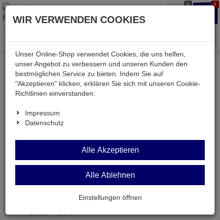
0
0
Waren
Merkzettel
Anmelden
Anmelden
WIR VERWENDEN COOKIES
aufklappen
aufkla
Menü
Unser Online-Shop verwendet Cookies, die uns helfen,
unser Angebot zu verbessern und unseren Kunden den
bestmöglichen Service zu bieten. Indem Sie auf
Weiter einkaufen
Kessler electronic
MAX4081SAUA
"Akzeptieren" klicken, erklären Sie sich mit unseren Cookie-
Richtlinien einverstanden.
Impressum
Datenschutz
MAX4081SAUA
Alle Akzeptieren
High-Side Current-Sense Verstärker bidir. µMax8
Artikel-Nummer:
525953;0
Alle Ablehnen
7,
79
€
Einstellungen öffnen
1 Stück =
7,
79
€